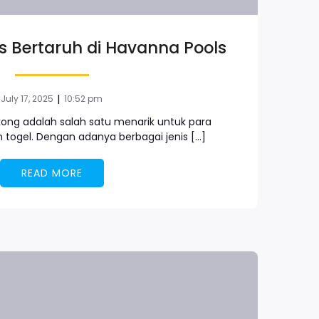
s Bertaruh di Havanna Pools
|
July 17, 2025
10:52 pm
ong adalah salah satu menarik untuk para
togel. Dengan adanya berbagai jenis […]
READ MORE