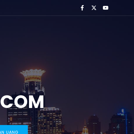
.COM
AN UANG