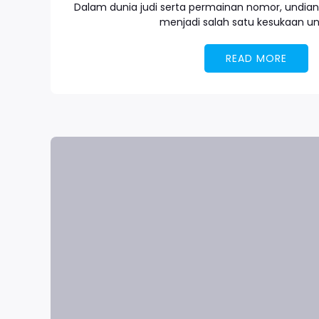
Dalam dunia judi serta permainan nomor, undian
menjadi salah satu kesukaan un
READ MORE