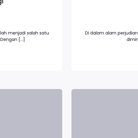
i
elah menjadi salah satu
Di dalam alam perjudian 
. Dengan […]
dimin