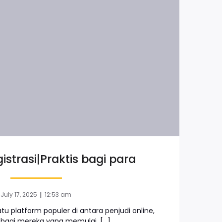
istrasi|Praktis bagi para
|
July 17, 2025
12:53 am
atu platform populer di antara penjudi online,
bagi mereka yang memulai. […]