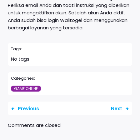
Periksa email Anda dan taati instruksi yang diberikan
untuk mengaktifkan akun. Setelah akun Anda aktif,
Anda sudah bisa login Walitogel dan menggunakan
berbagai layanan yang tersedia.
Tags:
No tags
Categories:
GAME ONLINE
Previous
Next
Comments are closed