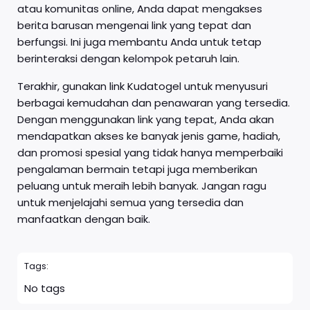
atau komunitas online, Anda dapat mengakses
berita barusan mengenai link yang tepat dan
berfungsi. Ini juga membantu Anda untuk tetap
berinteraksi dengan kelompok petaruh lain.
Terakhir, gunakan link Kudatogel untuk menyusuri
berbagai kemudahan dan penawaran yang tersedia.
Dengan menggunakan link yang tepat, Anda akan
mendapatkan akses ke banyak jenis game, hadiah,
dan promosi spesial yang tidak hanya memperbaiki
pengalaman bermain tetapi juga memberikan
peluang untuk meraih lebih banyak. Jangan ragu
untuk menjelajahi semua yang tersedia dan
manfaatkan dengan baik.
Tags:
No tags