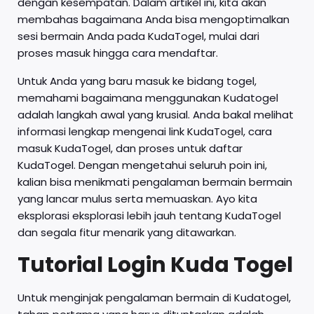
dengan kesempatan. Dalam artikel ini, kita akan
membahas bagaimana Anda bisa mengoptimalkan
sesi bermain Anda pada KudaTogel, mulai dari
proses masuk hingga cara mendaftar.
Untuk Anda yang baru masuk ke bidang togel,
memahami bagaimana menggunakan Kudatogel
adalah langkah awal yang krusial. Anda bakal melihat
informasi lengkap mengenai link KudaTogel, cara
masuk KudaTogel, dan proses untuk daftar
KudaTogel. Dengan mengetahui seluruh poin ini,
kalian bisa menikmati pengalaman bermain bermain
yang lancar mulus serta memuaskan. Ayo kita
eksplorasi eksplorasi lebih jauh tentang KudaTogel
dan segala fitur menarik yang ditawarkan.
Tutorial Login Kuda Togel
Untuk menginjak pengalaman bermain di Kudatogel,