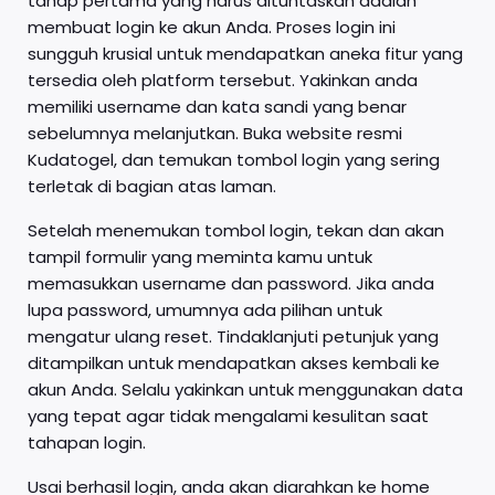
tahap pertama yang harus dituntaskan adalah
membuat login ke akun Anda. Proses login ini
sungguh krusial untuk mendapatkan aneka fitur yang
tersedia oleh platform tersebut. Yakinkan anda
memiliki username dan kata sandi yang benar
sebelumnya melanjutkan. Buka website resmi
Kudatogel, dan temukan tombol login yang sering
terletak di bagian atas laman.
Setelah menemukan tombol login, tekan dan akan
tampil formulir yang meminta kamu untuk
memasukkan username dan password. Jika anda
lupa password, umumnya ada pilihan untuk
mengatur ulang reset. Tindaklanjuti petunjuk yang
ditampilkan untuk mendapatkan akses kembali ke
akun Anda. Selalu yakinkan untuk menggunakan data
yang tepat agar tidak mengalami kesulitan saat
tahapan login.
Usai berhasil login, anda akan diarahkan ke home