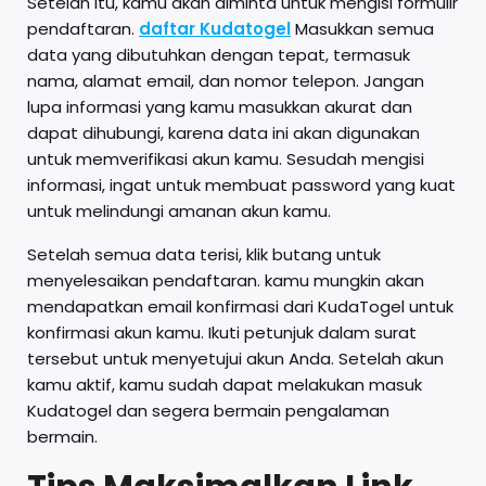
Setelah itu, kamu akan diminta untuk mengisi formulir
pendaftaran.
daftar Kudatogel
Masukkan semua
data yang dibutuhkan dengan tepat, termasuk
nama, alamat email, dan nomor telepon. Jangan
lupa informasi yang kamu masukkan akurat dan
dapat dihubungi, karena data ini akan digunakan
untuk memverifikasi akun kamu. Sesudah mengisi
informasi, ingat untuk membuat password yang kuat
untuk melindungi amanan akun kamu.
Setelah semua data terisi, klik butang untuk
menyelesaikan pendaftaran. kamu mungkin akan
mendapatkan email konfirmasi dari KudaTogel untuk
konfirmasi akun kamu. Ikuti petunjuk dalam surat
tersebut untuk menyetujui akun Anda. Setelah akun
kamu aktif, kamu sudah dapat melakukan masuk
Kudatogel dan segera bermain pengalaman
bermain.