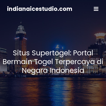
Skip
to
indianaicestudio.com
content
Situs Supertogel: Portal
Bermain Togel Terpercaya di
Negara Indonesia