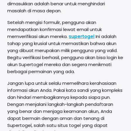
dimasukkan adalah benar untuk menghindari
masalah di masa depan.
Setelah mengisi formulir, pengguna akan
mendapatkan konfirmasi lewat email untuk
memverifikasi akun mereka.
supertogel
Ini adalah
tahap yang krusial untuk memastikan bahwa akun
yang dibuat merupakan milik pengguna yang valid.
Begitu verifikasi berhasil, pengguna akan bisa login ke
akun Supertogel mereka dan segera menikmati
berbagai permainan yang ada.
Jangan lupa untuk selalu memelihara kerahasiaan
informasi akun Anda. Pakai kata sandi yang kompleks
dan hindari membagikannya kepada siapa pun.
Dengan menjalani langkah-langkah pendaftaran
yang benar dan menjaga keamanan akun, Anda
dapat bermain dengan aman dan tenang di
Supertogel, salah satu situs togel yang dapat