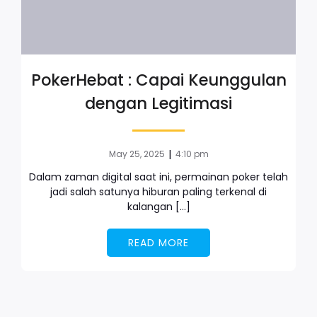
PokerHebat : Capai Keunggulan
dengan Legitimasi
|
May 25, 2025
4:10 pm
Dalam zaman digital saat ini, permainan poker telah
jadi salah satunya hiburan paling terkenal di
kalangan […]
READ MORE