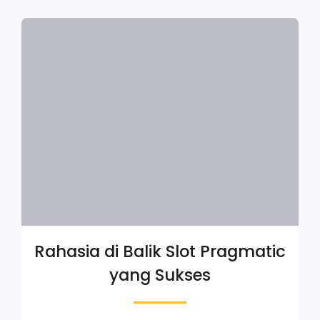
Rahasia di Balik Slot Pragmatic
yang Sukses