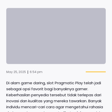
|
May 25, 2025
6:54 pm
Di alam game daring, slot Pragmatic Play telah jadi
sebagai opsi favorit bagi banyaknya gamer.
Keberhasilan penyedia tersebut tidak terlepas dari
inovasi dan kualitas yang mereka tawarkan. Banyak
individu mencari-cari cara agar mengetahui rahasia