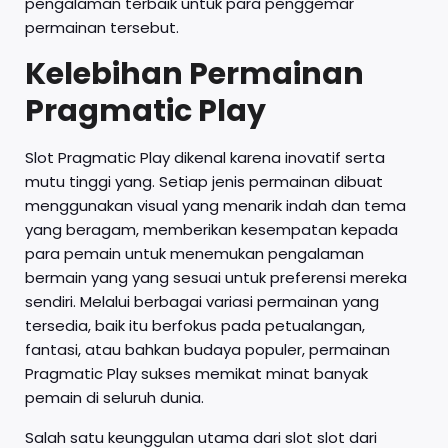
pengalaman terbaik untuk para penggemar
permainan tersebut.
Kelebihan Permainan
Pragmatic Play
Slot Pragmatic Play dikenal karena inovatif serta
mutu tinggi yang. Setiap jenis permainan dibuat
menggunakan visual yang menarik indah dan tema
yang beragam, memberikan kesempatan kepada
para pemain untuk menemukan pengalaman
bermain yang yang sesuai untuk preferensi mereka
sendiri. Melalui berbagai variasi permainan yang
tersedia, baik itu berfokus pada petualangan,
fantasi, atau bahkan budaya populer, permainan
Pragmatic Play sukses memikat minat banyak
pemain di seluruh dunia.
Salah satu keunggulan utama dari slot slot dari