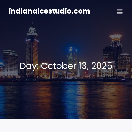
Skip
to
indianaicestudio.com
content
Day:
October 13, 2025