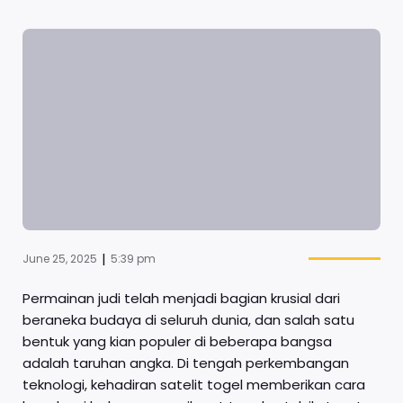
|
June 25, 2025
5:39 pm
Permainan judi telah menjadi bagian krusial dari
beraneka budaya di seluruh dunia, dan salah satu
bentuk yang kian populer di beberapa bangsa
adalah taruhan angka. Di tengah perkembangan
teknologi, kehadiran satelit togel memberikan cara