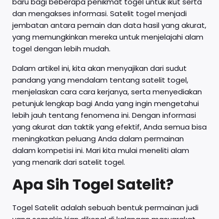
baru bagi beberapa penikmat togel untuk ikut serta
dan mengakses informasi. Satelit togel menjadi
jembatan antara pemain dan data hasil yang akurat,
yang memungkinkan mereka untuk menjelajahi alam
togel dengan lebih mudah.
Dalam artikel ini, kita akan menyajikan dari sudut
pandang yang mendalam tentang satelit togel,
menjelaskan cara cara kerjanya, serta menyediakan
petunjuk lengkap bagi Anda yang ingin mengetahui
lebih jauh tentang fenomena ini. Dengan informasi
yang akurat dan taktik yang efektif, Anda semua bisa
meningkatkan peluang Anda dalam permainan
dalam kompetisi ini. Mari kita mulai meneliti alam
yang menarik dari satelit togel.
Apa Sih Togel Satelit?
Togel Satelit adalah sebuah bentuk permainan judi