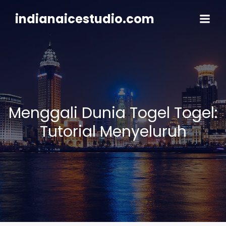
Skip
to
indianaicestudio.com
content
Menggali Dunia Togel Togel:
Tutorial Menyeluruh