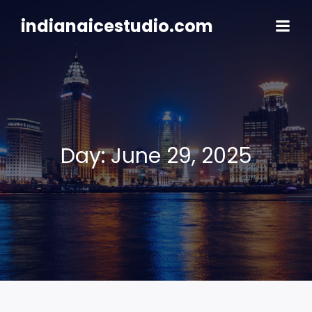
Skip
to
indianaicestudio.com
content
Day:
June 29, 2025