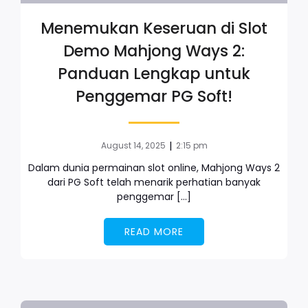
Menemukan Keseruan di Slot
Demo Mahjong Ways 2:
Panduan Lengkap untuk
Penggemar PG Soft!
|
August 14, 2025
2:15 pm
Dalam dunia permainan slot online, Mahjong Ways 2
dari PG Soft telah menarik perhatian banyak
penggemar […]
READ MORE