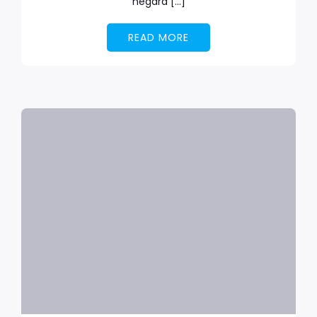
negara […]
READ MORE