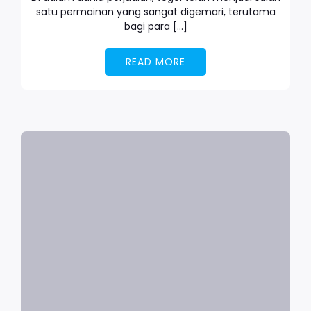
satu permainan yang sangat digemari, terutama
bagi para […]
READ MORE