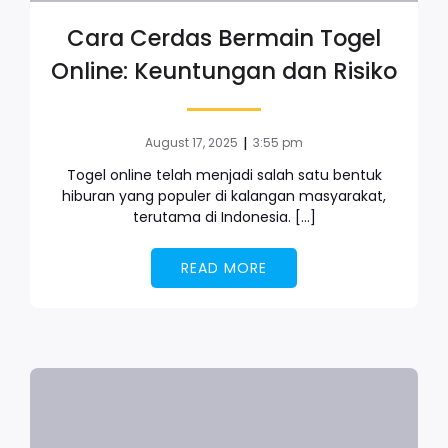
Cara Cerdas Bermain Togel
Online: Keuntungan dan Risiko
|
August 17, 2025
3:55 pm
Togel online telah menjadi salah satu bentuk
hiburan yang populer di kalangan masyarakat,
terutama di Indonesia. […]
READ MORE