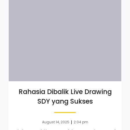
Rahasia Dibalik Live Drawing
SDY yang Sukses
|
August 14, 2025
2:04 pm