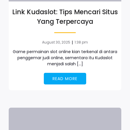
Link Kudaslot: Tips Mencari Situs
Yang Terpercaya
|
August 30, 2025
1:38 pm
Game permainan slot online kian terkenal di antara
penggemar judi online, sementara itu Kudaslot
menjadi salah […]
READ MORE