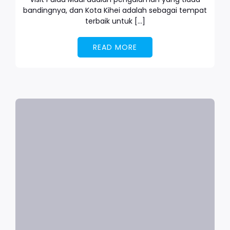
bandingnya, dan Kota Kihei adalah sebagai tempat
terbaik untuk […]
READ MORE