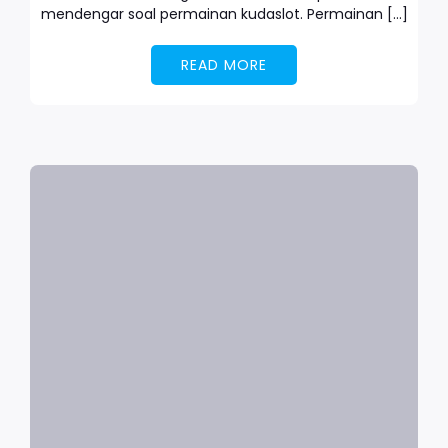
mendengar soal permainan kudaslot. Permainan […]
READ MORE