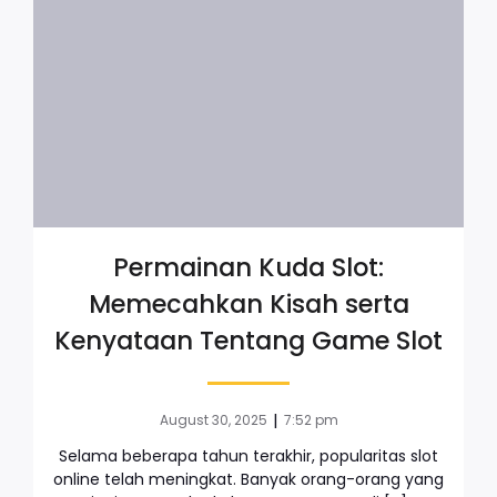
Permainan Kuda Slot:
Memecahkan Kisah serta
Kenyataan Tentang Game Slot
|
August 30, 2025
7:52 pm
Selama beberapa tahun terakhir, popularitas slot
online telah meningkat. Banyak orang-orang yang