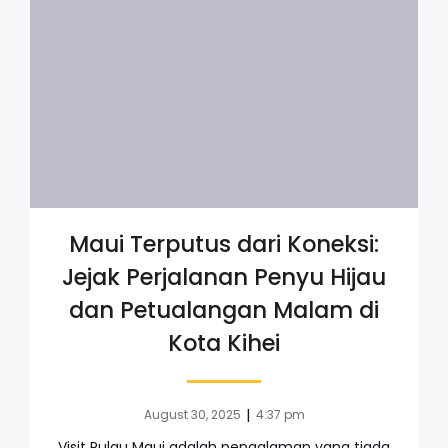
Maui Terputus dari Koneksi:
Jejak Perjalanan Penyu Hijau
dan Petualangan Malam di
Kota Kihei
|
August 30, 2025
4:37 pm
Visit Pulau Maui adalah pengalaman yang tiada