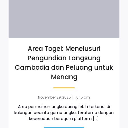
Area Togel: Menelusuri
Pengundian Langsung
Cambodia dan Peluang untuk
Menang
|
November 29, 2025
10:15 am
Area permainan angka daring lebih terkenal di
kalangan pecinta game angka, terutama dengan
keberadaan beragam platform […]