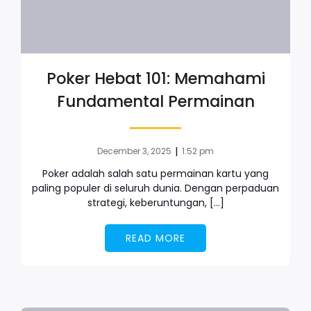
Poker Hebat 101: Memahami
Fundamental Permainan
|
December 3, 2025
1:52 pm
Poker adalah salah satu permainan kartu yang
paling populer di seluruh dunia. Dengan perpaduan
strategi, keberuntungan, […]
READ MORE