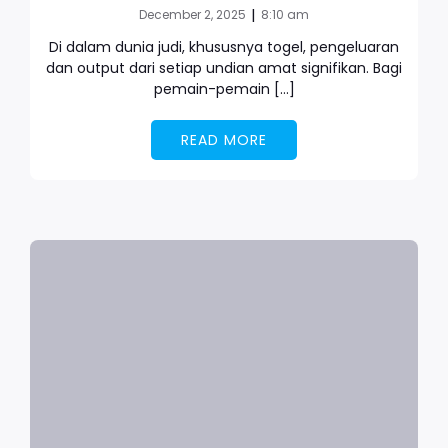
|
December 2, 2025
8:10 am
Di dalam dunia judi, khususnya togel, pengeluaran
dan output dari setiap undian amat signifikan. Bagi
pemain-pemain […]
READ MORE