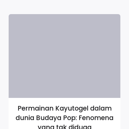
Permainan Kayutogel dalam
dunia Budaya Pop: Fenomena
yang tak diduga