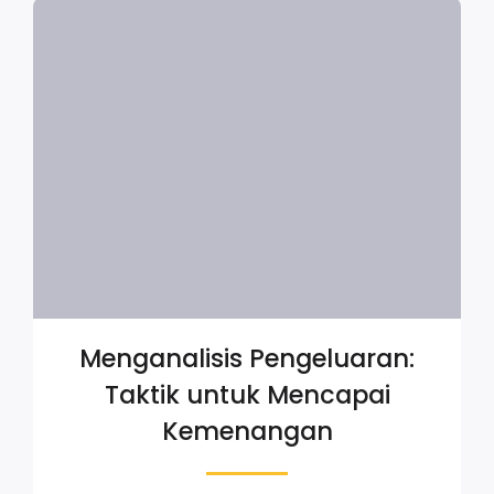
Menganalisis Pengeluaran:
Taktik untuk Mencapai
Kemenangan