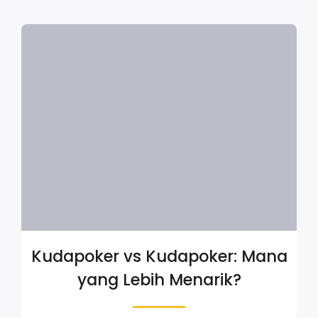
Kudapoker vs Kudapoker: Mana
yang Lebih Menarik?