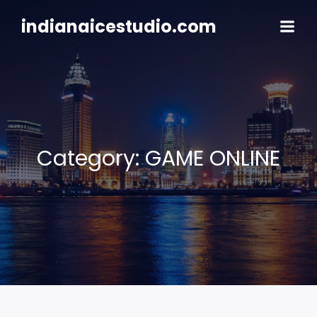
Skip
to
indianaicestudio.com
content
Category:
GAME ONLINE