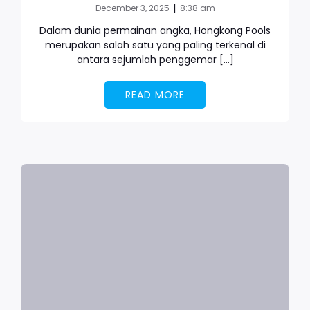
|
December 3, 2025
8:38 am
Dalam dunia permainan angka, Hongkong Pools
merupakan salah satu yang paling terkenal di
antara sejumlah penggemar […]
READ MORE