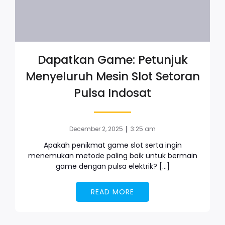
Dapatkan Game: Petunjuk
Menyeluruh Mesin Slot Setoran
Pulsa Indosat
|
December 2, 2025
3:25 am
Apakah penikmat game slot serta ingin
menemukan metode paling baik untuk bermain
game dengan pulsa elektrik? […]
READ MORE