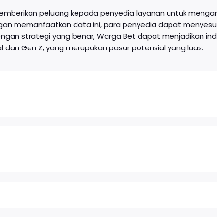
ta memberikan peluang kepada penyedia layanan untuk mengan
gan memanfaatkan data ini, para penyedia dapat menyes
an strategi yang benar, Warga Bet dapat menjadikan industr
al dan Gen Z, yang merupakan pasar potensial yang luas.