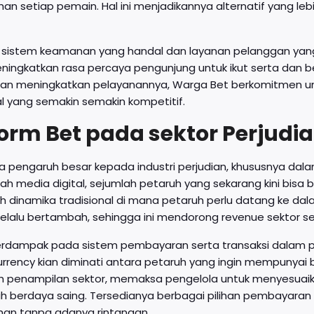
an setiap pemain. Hal ini menjadikannya alternatif yang le
n sistem keamanan yang handal dan layanan pelanggan yan
ningkatkan rasa percaya pengunjung untuk ikut serta dan be
 dan meningkatkan pelayanannya, Warga Bet berkomitmen u
tal yang semakin semakin kompetitif.
rm Bet pada sektor Perjudi
pengaruh besar kepada industri perjudian, khususnya da
 media digital, sejumlah petaruh yang sekarang kini bisa 
h dinamika tradisional di mana petaruh perlu datang ke dala
elalu bertambah, sehingga ini mendorong revenue sektor se
 berdampak pada sistem pembayaran serta transaksi dalam 
urrency kian diminati antara petaruh yang ingin mempunyai
h penampilan sektor, memaksa pengelola untuk menyesuaika
ih berdaya saing. Tersedianya berbagai pilihan pembayara
uhan tanpa adanya rintangan.