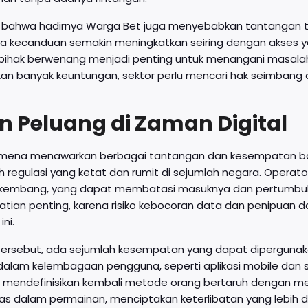
i bahwa hadirnya Warga Bet juga menyebabkan tantangan ter
ta kecanduan semakin meningkatkan seiring dengan akses y
 pihak berwenang menjadi penting untuk menangani masalah
 banyak keuntungan, sektor perlu mencari hak seimbang di
 Peluang di Zaman Digital
enomena menawarkan berbagai tantangan dan kesempatan bagi
regulasi yang ketat dan rumit di sejumlah negara. Operator
erkembang, yang dapat membatasi masuknya dan pertumbuha
atian penting, karena risiko kebocoran data dan penipuan
ni.
 tersebut, ada sejumlah kesempatan yang dapat dipergunak
am kelembagaan pengguna, seperti aplikasi mobile dan
 mendefinisikan kembali metode orang bertaruh dengan mem
tas dalam permainan, menciptakan keterlibatan yang lebih