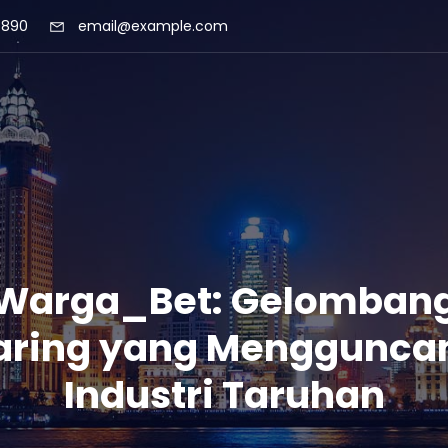
 890
email@example.com
Warga_Bet: Gelomban
aring yang Menggunca
Industri Taruhan