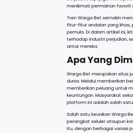
menikmati permainan favori
Tren Warga Bet semakin mengu
fitur-fitur andalan yang kha
pemula. Di dalam artikel in
terhadap industri perjudian,
antar mereka.
Apa Yang Dim
Warga Bet merupakan situs ju
dunia. Melalui memberikan ber
memberikan peluang untuk m
keuntungan. Masyarakat sekara
platform ini adalah salah satu
Salah satu keunikan Warga Be
perangkat seluler ataupun ko
itu, dengan berbagai variasi