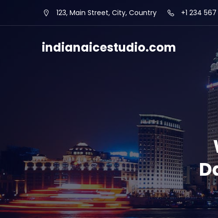
Skip
123, Main Street, City, Country
+1 234 567
to
content
indianaicestudio.com
D