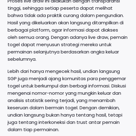
Proses live draw ini dilakukan dengan transparansi
tinggi, sehingga setiap peserta dapat melihat
bahwa tidak ada praktik curang dalam pengundian.
Hasil yang dikeluarkan akan langsung ditampilkan di
berbagai platform, agar informasi dapat diakses
oleh semua orang. Dengan adanya live draw, pemain
togel dapat menyusun strategi mereka untuk
permainan selanjutnya berdasarkan angka keluar
sebelumnya.
Lebih dari hanya mengecek hasil, undian langsung
SGP juga menjadi ajang komunitas para penggemar
togel untuk berkumpul dan berbagi informasi. Diskusi
mengenai nomor-nomor yang mungkin keluar dan
analisis statistik sering terjadi, yang menambah
keseruan dalam bermain togel. Dengan demikian,
undian langsung bukan hanya tentang hasil, tetapi
juga tentang interkoneksi dan trust antar pemain
dalam tiap permainan.