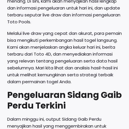
menang. Di sini, kami akan menyajikan hasil lengkap
dan informasi pengeluaran untuk hari ini, dan update
terbaru seputar live draw dan informasi pengeluaran
Toto Pools.
Melalui live draw yang cepat dan akurat, para pemain
bisa mengikuti perkembangan hasil togel langsung.
Kami akan menjelaskan angka keluar hari ini, berita
terbaru dari Toto 4D, dan menyediakan informasi
yang relevan tentang pengeluaran serta data hasil
sebelumnya. Mari kita lihat dan analisis hasil-hasil ini
untuk melihat kemungkinan serta strategi terbaik
dalam permainan togel Anda.
Pengeluaran Sidang Gaib
Perdu Terkini
Dalam minggu ini, output Sidang Gaib Perdu
menyajikan hasil yang menggembirakan untuk