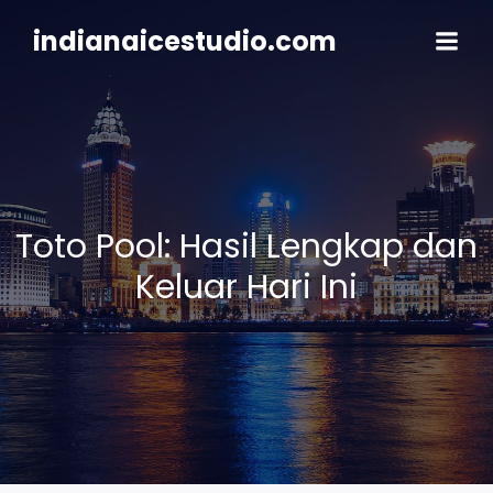
Skip
to
indianaicestudio.com
content
Toto Pool: Hasil Lengkap dan
Keluar Hari Ini