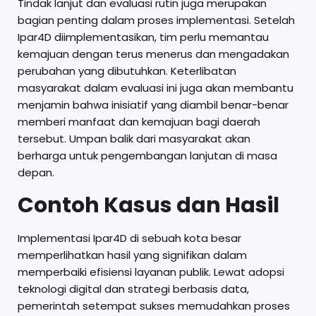
Tindak lanjut dan evaluasi rutin juga merupakan
bagian penting dalam proses implementasi. Setelah
Ipar4D diimplementasikan, tim perlu memantau
kemajuan dengan terus menerus dan mengadakan
perubahan yang dibutuhkan. Keterlibatan
masyarakat dalam evaluasi ini juga akan membantu
menjamin bahwa inisiatif yang diambil benar-benar
memberi manfaat dan kemajuan bagi daerah
tersebut. Umpan balik dari masyarakat akan
berharga untuk pengembangan lanjutan di masa
depan.
Contoh Kasus dan Hasil
Implementasi Ipar4D di sebuah kota besar
memperlihatkan hasil yang signifikan dalam
memperbaiki efisiensi layanan publik. Lewat adopsi
teknologi digital dan strategi berbasis data,
pemerintah setempat sukses memudahkan proses