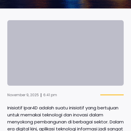
|
November 9, 2025
6:41 pm
Inisiatif Ipar4D adalah suatu inisiatif yang bertujuan
untuk memakai teknologi dan inovasi dalam
menyokong pembangunan di berbagai sektor. Dalam
era digital kini, aplikasi teknologi informasi jadi sangat