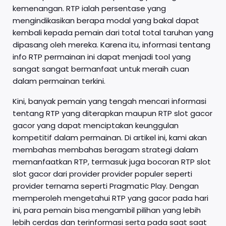
kemenangan. RTP ialah persentase yang
mengindikasikan berapa modal yang bakal dapat
kembali kepada pemain dari total total taruhan yang
dipasang oleh mereka. Karena itu, informasi tentang
info RTP permainan ini dapat menjadi tool yang
sangat sangat bermanfaat untuk meraih cuan
dalam permainan terkini.
Kini, banyak pemain yang tengah mencari informasi
tentang RTP yang diterapkan maupun RTP slot gacor
gacor yang dapat menciptakan keunggulan
kompetitif dalam permainan. Di artikel ini, kami akan
membahas membahas beragam strategi dalam
memanfaatkan RTP, termasuk juga bocoran RTP slot
slot gacor dari provider provider populer seperti
provider ternama seperti Pragmatic Play. Dengan
memperoleh mengetahui RTP yang gacor pada hari
ini, para pemain bisa mengambil pilihan yang lebih
lebih cerdas dan terinformasi serta pada saat saat