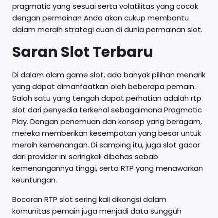
pragmatic yang sesuai serta volatilitas yang cocok
dengan permainan Anda akan cukup membantu
dalam meraih strategi cuan di dunia permainan slot.
Saran Slot Terbaru
Di dalam alam game slot, ada banyak pilihan menarik
yang dapat dimanfaatkan oleh beberapa pemain.
Salah satu yang tengah dapat perhatian adalah rtp
slot dari penyedia terkenal sebagaimana Pragmatic
Play. Dengan penemuan dan konsep yang beragam,
mereka memberikan kesempatan yang besar untuk
meraih kemenangan. Di samping itu, juga slot gacor
dari provider ini seringkali dibahas sebab
kemenangannya tinggi, serta RTP yang menawarkan
keuntungan.
Bocoran RTP slot sering kali dikongsi dalam
komunitas pemain juga menjadi data sungguh