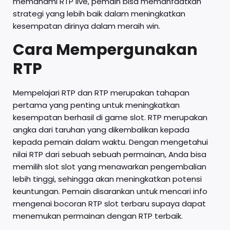
memahami RTP live, pemain bisa memanfaatkan
strategi yang lebih baik dalam meningkatkan
kesempatan dirinya dalam meraih win.
Cara Mempergunakan
RTP
Mempelajari RTP dan RTP merupakan tahapan
pertama yang penting untuk meningkatkan
kesempatan berhasil di game slot. RTP merupakan
angka dari taruhan yang dikembalikan kepada
kepada pemain dalam waktu. Dengan mengetahui
nilai RTP dari sebuah sebuah permainan, Anda bisa
memilih slot slot yang menawarkan pengembalian
lebih tinggi, sehingga akan meningkatkan potensi
keuntungan. Pemain disarankan untuk mencari info
mengenai bocoran RTP slot terbaru supaya dapat
menemukan permainan dengan RTP terbaik.