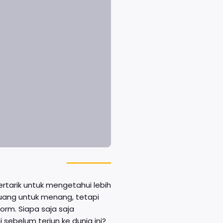
ertarik untuk mengetahui lebih
luang untuk menang, tetapi
rm. Siapa saja saja
sebelum terjun ke dunia ini?