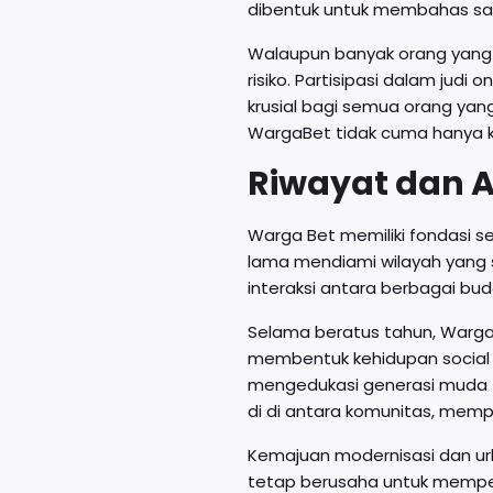
dibentuk untuk membahas sa
Walaupun banyak orang yang m
risiko. Partisipasi dalam judi
krusial bagi semua orang yan
WargaBet tidak cuma hanya ke
Riwayat dan A
Warga Bet memiliki fondasi se
lama mendiami wilayah yang s
interaksi antara berbagai bud
Selama beratus tahun, Warg
membentuk kehidupan social d
mengedukasi generasi muda te
di di antara komunitas, mempe
Kemajuan modernisasi dan ur
tetap berusaha untuk mempe