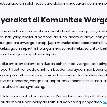
festival adalah salah satu cara dalam merayakan dan memp
syarakat di Komunitas Warg
l akan hubungan sosial yang kuat di antara anggotanya. Ma
ri-hari yang meliputi pertemuan rutin, acara budaya, dan go
ngan antarwarga, tetapi juga menciptakan rasa memiliki y
luargaan seperti ini, warga merasa lebih leluasa untuk ber
alam beragam aspek kehidupan.
h diutamakan dalam kehidupan sehari-hari. Warga Bet ser
erti festival tradisional, lomba, dan perayaan hari besar s
 warga untuk mengekspresikan kreativitas dan tradisi mere
ktivitas bersama, warga Bet dapat berkenalan satu sama lai
a aspirasi masing-masing.
dalam dinamika komunitas ini. Perbedaan pendapat atau pers
saikan melalui perundingan terbuka dan saling pengertian.
w