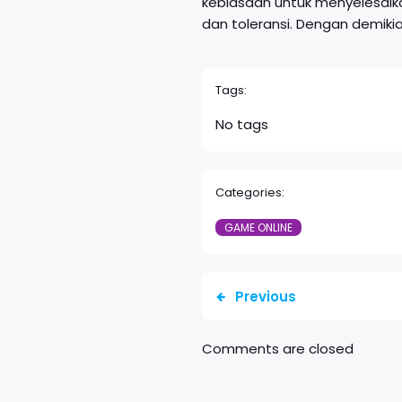
kebiasaan untuk menyelesai
dan toleransi. Dengan demiki
Tags:
No tags
Categories:
GAME ONLINE
Previous
Comments are closed