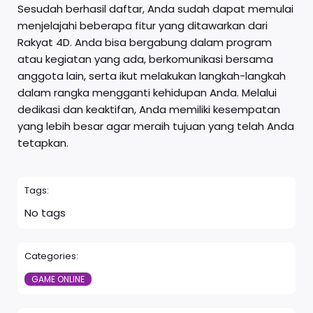
Sesudah berhasil daftar, Anda sudah dapat memulai
menjelajahi beberapa fitur yang ditawarkan dari
Rakyat 4D. Anda bisa bergabung dalam program
atau kegiatan yang ada, berkomunikasi bersama
anggota lain, serta ikut melakukan langkah-langkah
dalam rangka mengganti kehidupan Anda. Melalui
dedikasi dan keaktifan, Anda memiliki kesempatan
yang lebih besar agar meraih tujuan yang telah Anda
tetapkan.
Tags:
No tags
Categories:
GAME ONLINE