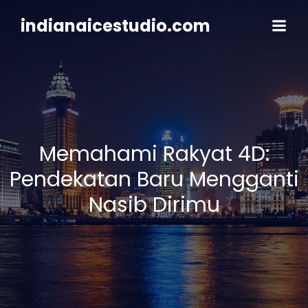
Skip
to
indianaicestudio.com
content
Memahami Rakyat 4D:
Pendekatan Baru Mengganti
Nasib Dirimu