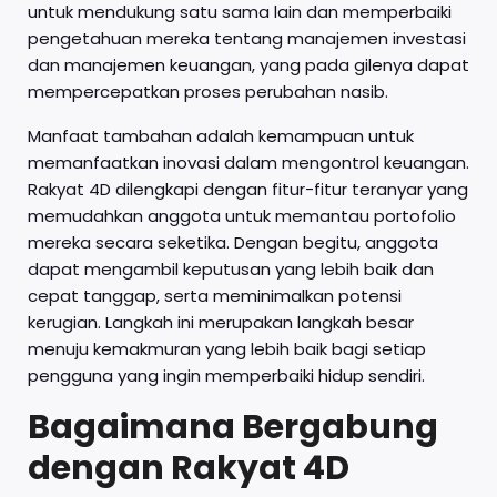
untuk mendukung satu sama lain dan memperbaiki
pengetahuan mereka tentang manajemen investasi
dan manajemen keuangan, yang pada gilenya dapat
mempercepatkan proses perubahan nasib.
Manfaat tambahan adalah kemampuan untuk
memanfaatkan inovasi dalam mengontrol keuangan.
Rakyat 4D dilengkapi dengan fitur-fitur teranyar yang
memudahkan anggota untuk memantau portofolio
mereka secara seketika. Dengan begitu, anggota
dapat mengambil keputusan yang lebih baik dan
cepat tanggap, serta meminimalkan potensi
kerugian. Langkah ini merupakan langkah besar
menuju kemakmuran yang lebih baik bagi setiap
pengguna yang ingin memperbaiki hidup sendiri.
Bagaimana Bergabung
dengan Rakyat 4D