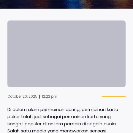
|
October 20, 2025
12:22 pm
Di dalam alam permainan daring, permainan kartu
poker telah jadi sebagai permainan kartu yang
sangat populer di antara pemain di segala dunia.
Salah satu media yang menawarkan sensasi