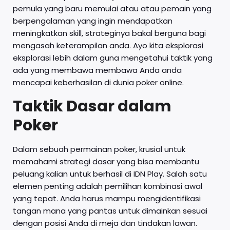
pemula yang baru memulai atau atau pemain yang
berpengalaman yang ingin mendapatkan
meningkatkan skill, strateginya bakal berguna bagi
mengasah keterampilan anda. Ayo kita eksplorasi
eksplorasi lebih dalam guna mengetahui taktik yang
ada yang membawa membawa Anda anda
mencapai keberhasilan di dunia poker online.
Taktik Dasar dalam
Poker
Dalam sebuah permainan poker, krusial untuk
memahami strategi dasar yang bisa membantu
peluang kalian untuk berhasil di IDN Play. Salah satu
elemen penting adalah pemilihan kombinasi awal
yang tepat. Anda harus mampu mengidentifikasi
tangan mana yang pantas untuk dimainkan sesuai
dengan posisi Anda di meja dan tindakan lawan.