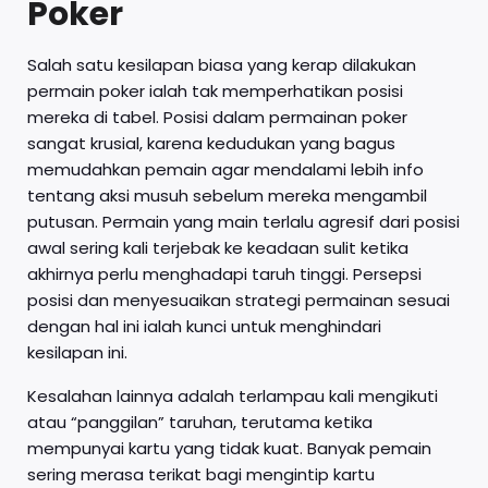
Poker
Salah satu kesilapan biasa yang kerap dilakukan
permain poker ialah tak memperhatikan posisi
mereka di tabel. Posisi dalam permainan poker
sangat krusial, karena kedudukan yang bagus
memudahkan pemain agar mendalami lebih info
tentang aksi musuh sebelum mereka mengambil
putusan. Permain yang main terlalu agresif dari posisi
awal sering kali terjebak ke keadaan sulit ketika
akhirnya perlu menghadapi taruh tinggi. Persepsi
posisi dan menyesuaikan strategi permainan sesuai
dengan hal ini ialah kunci untuk menghindari
kesilapan ini.
Kesalahan lainnya adalah terlampau kali mengikuti
atau “panggilan” taruhan, terutama ketika
mempunyai kartu yang tidak kuat. Banyak pemain
sering merasa terikat bagi mengintip kartu