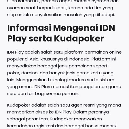
Oleh karena itu, pemain dapat merasa nyaman dan
nyaman saat berpartisipasi, karena ada tim yang
siap untuk menyelesaikan masalah yang dihadapi.
Informasi Mengenai IDN
Play serta Kudapoker
IDN Play adalah salah satu platform permainan online
populer di Asia, khususnya di Indonesia. Platform ini
menyediakan berbagai jenis permainan seperti
poker, domino, dan banyak jenis game kartu yang
lain. Menggunakan teknologi modern serta sistem
yang aman, IDN Play memastikan pengalaman game
seru dan fair bagi semua pemain.
Kudapoker adalah salah satu agen resmi yang mana
memberikan akses ke IDN Play. Dalam perannya
sebagai perantara, Kudapoker menawarkan
kemudahan registrasi dan berbagai bonus menarik