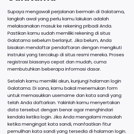
Supaya mengawali perjalanan bermain di Galatama,
langkah awal yang perlu kamu lakukan adalah
melaksanakan masuk ke rekening pribadi Anda.
Pastikan kamu sudah memiliki rekening di situs
Galatama sebelum berlanjut. Jika belum, Anda
bisakan mendaftar pendaftaran dengan mengikuti
instruksi yang tercakup di situs resmi mereka. Proses
registrasi biasanya cepat dan mudah, cuma
membutuhkan beberapa informasi dasar.
Setelah kamu memiliki akun, kunjungi halaman login
Galatama. Di sana, kamu bakal menemukan form
untuk memasukkan username dan kata sandi yang
telah Anda daftarkan. Yakinlah kamu menyertakan
data tersebut dengan benar agar menghindari
kendala ketika login. Jika Anda mengalami masalah
ketika mengingat kata sandi, manfaatkan fitur
pemulihan kata sandi yang tersedia di halaman login.