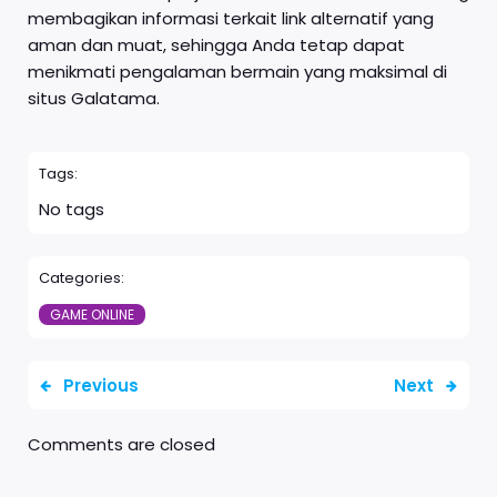
membagikan informasi terkait link alternatif yang
aman dan muat, sehingga Anda tetap dapat
menikmati pengalaman bermain yang maksimal di
situs Galatama.
Tags:
No tags
Categories:
GAME ONLINE
Previous
Next
Comments are closed