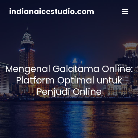
Skip
to
indianaicestudio.com
content
Mengenal Galatama Online:
Platform Optimal untuk
Penjudi Online