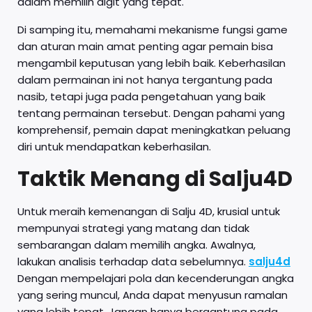
dalam memilih digit yang tepat.
Di samping itu, memahami mekanisme fungsi game
dan aturan main amat penting agar pemain bisa
mengambil keputusan yang lebih baik. Keberhasilan
dalam permainan ini not hanya tergantung pada
nasib, tetapi juga pada pengetahuan yang baik
tentang permainan tersebut. Dengan pahami yang
komprehensif, pemain dapat meningkatkan peluang
diri untuk mendapatkan keberhasilan.
Taktik Menang di Salju4D
Untuk meraih kemenangan di Salju 4D, krusial untuk
mempunyai strategi yang matang dan tidak
sembarangan dalam memilih angka. Awalnya,
lakukan analisis terhadap data sebelumnya.
salju4d
Dengan mempelajari pola dan kecenderungan angka
yang sering muncul, Anda dapat menyusun ramalan
yang lebih tepat. Jangan hanya bergantung pada