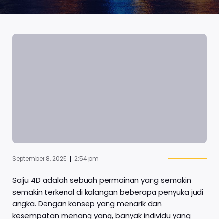
|
September 8, 2025
2:54 pm
Salju 4D adalah sebuah permainan yang semakin
semakin terkenal di kalangan beberapa penyuka judi
angka. Dengan konsep yang menarik dan
kesempatan menang yang, banyak individu yang