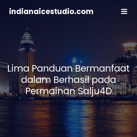
Skip
to
indianaicestudio.com
content
Lima Panduan Bermanfaat
dalam Berhasil pada
Permainan Salju4D