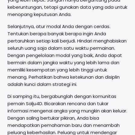
keberuntungan, tetapi gunakan data yang ada untuk
menopang keputusan Anda.
Selanjutnya, atur modal Anda dengan cerdas.
Tentukan berapa banyak berapa ingin Anda
pertaruhkan setiap kali berjudi. Hindari menghabiskan
seluruh uang saja dalam satu waktu permainan.
Dengan pengelolaan modal yang baik, Anda dapat
bermain dalam jangka waktu yang lebih lama dan
memiliki kesempatan yang lebih tinggi untuk
menang. Perhatikan bahwa ketekunan dan disiplin
adalah kunci dalam strategi ini.
Di samping itu, bergabunglah dengan komunitas
pemain Salju4D. Bicarakan rencana dan tukar
informasi mengenai angka yang mungkin akan keluar.
Dengan saling bertukar pikiran, Anda bisa
mendapatkan pemahaman baru dan menambah
peluang keberhasilan. Peluang untuk mendengar