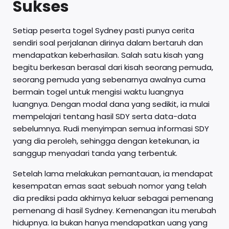
Sukses
Setiap peserta togel Sydney pasti punya cerita
sendiri soal perjalanan dirinya dalam bertaruh dan
mendapatkan keberhasilan. Salah satu kisah yang
begitu berkesan berasal dari kisah seorang pemuda,
seorang pemuda yang sebenarnya awalnya cuma
bermain togel untuk mengisi waktu luangnya
luangnya. Dengan modal dana yang sedikit, ia mulai
mempelajari tentang hasil SDY serta data-data
sebelumnya. Rudi menyimpan semua informasi SDY
yang dia peroleh, sehingga dengan ketekunan, ia
sanggup menyadari tanda yang terbentuk.
Setelah lama melakukan pemantauan, ia mendapat
kesempatan emas saat sebuah nomor yang telah
dia prediksi pada akhirnya keluar sebagai pemenang
pemenang di hasil Sydney. Kemenangan itu merubah
hidupnya. Ia bukan hanya mendapatkan uang yang