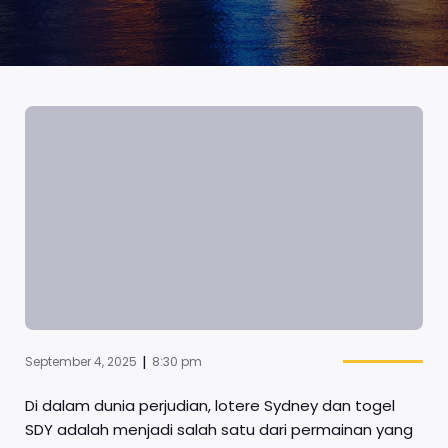
|
September 4, 2025
8:30 pm
Di dalam dunia perjudian, lotere Sydney dan togel
SDY adalah menjadi salah satu dari permainan yang