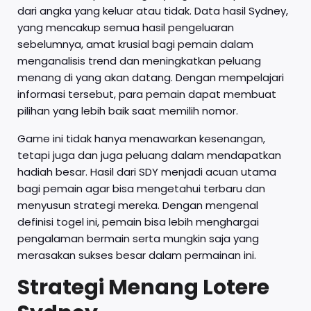
dari angka yang keluar atau tidak. Data hasil Sydney,
yang mencakup semua hasil pengeluaran
sebelumnya, amat krusial bagi pemain dalam
menganalisis trend dan meningkatkan peluang
menang di yang akan datang. Dengan mempelajari
informasi tersebut, para pemain dapat membuat
pilihan yang lebih baik saat memilih nomor.
Game ini tidak hanya menawarkan kesenangan,
tetapi juga dan juga peluang dalam mendapatkan
hadiah besar. Hasil dari SDY menjadi acuan utama
bagi pemain agar bisa mengetahui terbaru dan
menyusun strategi mereka. Dengan mengenal
definisi togel ini, pemain bisa lebih menghargai
pengalaman bermain serta mungkin saja yang
merasakan sukses besar dalam permainan ini.
Strategi Menang Lotere