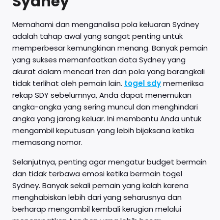
Sydney
Memahami dan menganalisa pola keluaran Sydney
adalah tahap awal yang sangat penting untuk
memperbesar kemungkinan menang. Banyak pemain
yang sukses memanfaatkan data Sydney yang
akurat dalam mencari tren dan pola yang barangkali
tidak terlihat oleh pemain lain.
togel sdy
memeriksa
rekap SDY sebelumnya, Anda dapat menemukan
angka-angka yang sering muncul dan menghindari
angka yang jarang keluar. Ini membantu Anda untuk
mengambil keputusan yang lebih bijaksana ketika
memasang nomor.
Selanjutnya, penting agar mengatur budget bermain
dan tidak terbawa emosi ketika bermain togel
Sydney. Banyak sekali pemain yang kalah karena
menghabiskan lebih dari yang seharusnya dan
berharap mengambil kembali kerugian melalui