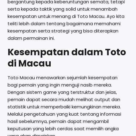
bergantung kepada keberuntungan semata, tetapi
serta kepada taktik yang solid untuk menambah
kesempatan untuk menang di Toto Macau. Ayo kita
teliti lebih dalam tentang bagaimana memahami
kesempatan serta strategi yang bisa diterapkan
dalam permainan ini.
Kesempatan dalam Toto
di Macau
Toto Macau menawarkan sejumlah kesempatan
bagi pemain yang ingin menguji nasib mereka.
Dengan sistem game yang terstruktur dan jelas,
pemain dapat secara mudah melihat output dan
statistik untuk memperbaiki kemungkinan mereka.
Melalui pengetahuan yang kuat tentang informasi
hasil sebelumnya, pemain dapat mengambil
keputusan yang lebih cerdas saat memilih angka
yang akan dimainkan.