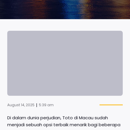
|
August 14, 2025
5:39 am
Di dalam dunia perjudian, Toto di Macau sudah
menjadi sebuah opsi terbaik menarik bagi beberapa