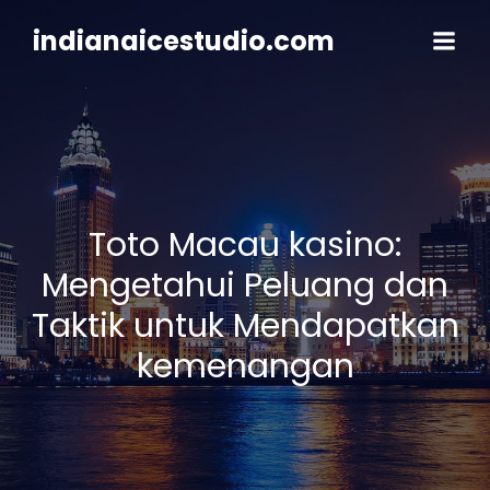
Skip
to
indianaicestudio.com
content
Toto Macau kasino:
Mengetahui Peluang dan
Taktik untuk Mendapatkan
kemenangan