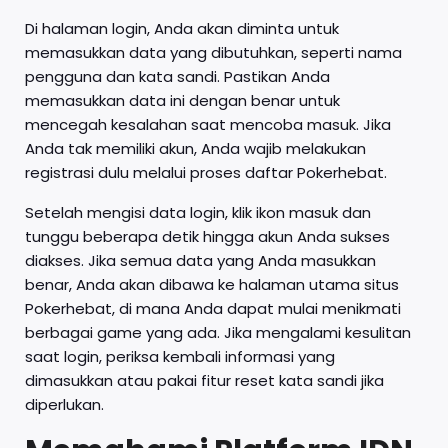
Di halaman login, Anda akan diminta untuk
memasukkan data yang dibutuhkan, seperti nama
pengguna dan kata sandi. Pastikan Anda
memasukkan data ini dengan benar untuk
mencegah kesalahan saat mencoba masuk. Jika
Anda tak memiliki akun, Anda wajib melakukan
registrasi dulu melalui proses daftar Pokerhebat.
Setelah mengisi data login, klik ikon masuk dan
tunggu beberapa detik hingga akun Anda sukses
diakses. Jika semua data yang Anda masukkan
benar, Anda akan dibawa ke halaman utama situs
Pokerhebat, di mana Anda dapat mulai menikmati
berbagai game yang ada. Jika mengalami kesulitan
saat login, periksa kembali informasi yang
dimasukkan atau pakai fitur reset kata sandi jika
diperlukan.