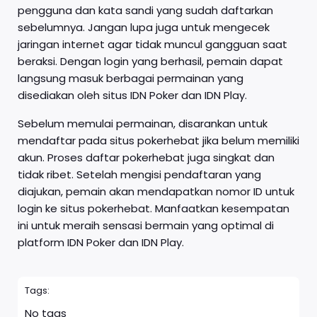
pengguna dan kata sandi yang sudah daftarkan
sebelumnya. Jangan lupa juga untuk mengecek
jaringan internet agar tidak muncul gangguan saat
beraksi. Dengan login yang berhasil, pemain dapat
langsung masuk berbagai permainan yang
disediakan oleh situs IDN Poker dan IDN Play.
Sebelum memulai permainan, disarankan untuk
mendaftar pada situs pokerhebat jika belum memiliki
akun. Proses daftar pokerhebat juga singkat dan
tidak ribet. Setelah mengisi pendaftaran yang
diajukan, pemain akan mendapatkan nomor ID untuk
login ke situs pokerhebat. Manfaatkan kesempatan
ini untuk meraih sensasi bermain yang optimal di
platform IDN Poker dan IDN Play.
Tags:
No tags