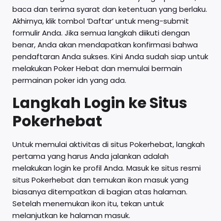
baca dan terima syarat dan ketentuan yang berlaku.
Akhirnya, klik tombol ‘Daftar’ untuk meng-submit
formulir Anda. Jika semua langkah diikuti dengan
benar, Anda akan mendapatkan konfirmasi bahwa
pendaftaran Anda sukses. Kini Anda sudah siap untuk
melakukan Poker Hebat dan memulai bermain
permainan poker idn yang ada.
Langkah Login ke Situs
Pokerhebat
Untuk memulai aktivitas di situs Pokerhebat, langkah
pertama yang harus Anda jalankan adalah
melakukan login ke profil Anda. Masuk ke situs resmi
situs Pokerhebat dan temukan ikon masuk yang
biasanya ditempatkan di bagian atas halaman.
Setelah menemukan ikon itu, tekan untuk
melanjutkan ke halaman masuk.