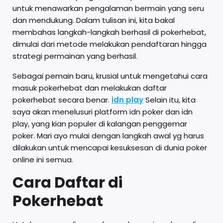
untuk menawarkan pengalaman bermain yang seru
dan mendukung. Dalam tulisan ini, kita bakal
membahas langkah-langkah berhasil di pokerhebat,
dimulai dari metode melakukan pendaftaran hingga
strategi permainan yang berhasil.
Sebagai pemain baru, krusial untuk mengetahui cara
masuk pokerhebat dan melakukan daftar
pokerhebat secara benar.
idn play
Selain itu, kita
saya akan menelusuri platform idn poker dan idn
play, yang kian populer di kalangan penggemar
poker. Mari ayo mulai dengan langkah awal yg harus
dilakukan untuk mencapai kesuksesan di dunia poker
online ini semua.
Cara Daftar di
Pokerhebat