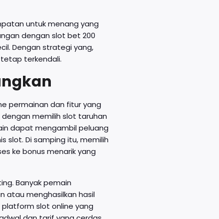
sempatan untuk menang yang
ngan dengan slot bet 200
l. Dengan strategi yang,
etap terkendali.
tungkan
me permainan dan fitur yang
 dengan memilih slot taruhan
pemain dapat mengambil peluang
slot. Di samping itu, memilih
ses ke bonus menarik yang
ting. Banyak pemain
 atau menghasilkan hasil
 platform slot online yang
adwal dan tarif yang cerdas