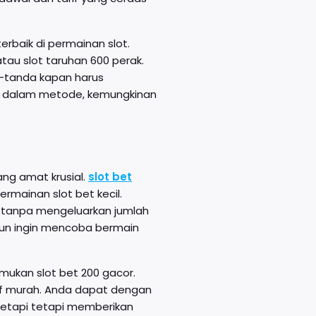
erbaik di permainan slot.
atau slot taruhan 600 perak.
a-tanda kapan harus
en dalam metode, kemungkinan
ang amat krusial.
slot bet
rmainan slot bet kecil.
n tanpa mengeluarkan jumlah
pun ingin mencoba bermain
ukan slot bet 200 gacor.
if murah. Anda dapat dengan
etapi tetapi memberikan