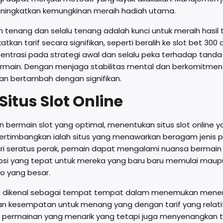
ingkatkan kemungkinan meraih hadiah utama.
 tenang dan selalu tenang adalah kunci untuk meraih hasil t
kan tarif secara signifikan, seperti beralih ke slot bet 300 
sentrasi pada strategi awal dan selalu peka terhadap tand
ermain. Dengan menjaga stabilitas mental dan berkomitm
n bertambah dengan signifikan.
itus Slot Online
 bermain slot yang optimal, menentukan situs slot online y
ertimbangkan ialah situs yang menawarkan beragam jenis pe
dari seratus perak, pemain dapat mengalami nuansa bermai
 opsi yang tepat untuk mereka yang baru baru memulai mau
o yang besar.
juga dikenal sebagai tempat tempat dalam menemukan menem
kan kesempatan untuk menang yang dengan tarif yang relat
ermainan yang menarik yang tetapi juga menyenangkan t