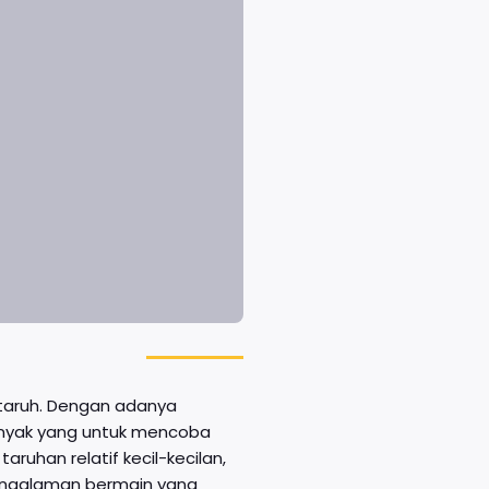
petaruh. Dengan adanya
banyak yang untuk mencoba
ruhan relatif kecil-kecilan,
pengalaman bermain yang