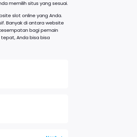
a memilih situs yang sesuai.
site slot online yang Anda.
sif. Banyak di antara website
n kesempatan bagi pemain
 tepat, Anda bisa bisa