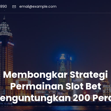
 890
email@example.com
Membongkar Strategi
Permainan Slot Bet
enguntungkan 200 Per