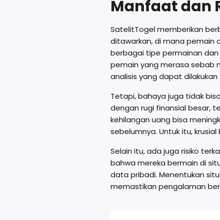
Manfaat dan R
SatelitTogel memberikan ber
ditawarkan, di mana pemain da
berbagai tipe permainan dan
pemain yang merasa sebab m
analisis yang dapat dilakuk
Tetapi, bahaya juga tidak bisa
dengan rugi finansial besar, 
kehilangan uang bisa mening
sebelumnya. Untuk itu, krusi
Selain itu, ada juga risiko t
bahwa mereka bermain di situ
data pribadi. Menentukan sit
memastikan pengalaman berma