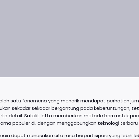
alah satu fenomena yang menarik mendapat perhatian jum
ni bukan sekadar sekadar bergantung pada keberuntungan, 
serta detail. Satelit lotto memberikan metode baru untuk pa
ma populer di, dengan menggabungkan teknologi terbaru dan 
emain dapat merasakan cita rasa berpartisipasi yang lebih leb