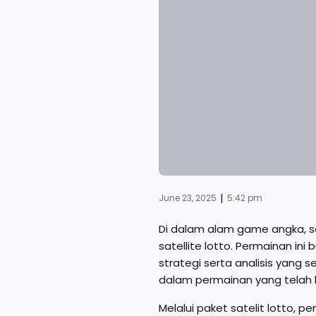
|
June 23, 2025
5:42 pm
Di dalam alam game angka, s
satellite lotto. Permainan i
strategi serta analisis yang 
dalam permainan yang telah la
Melalui paket satelit lotto, p