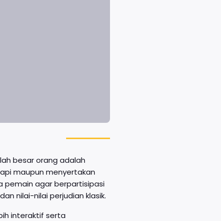
lah besar orang adalah
tetapi maupun menyertakan
ra pemain agar berpartisipasi
nilai-nilai perjudian klasik.
ih interaktif serta