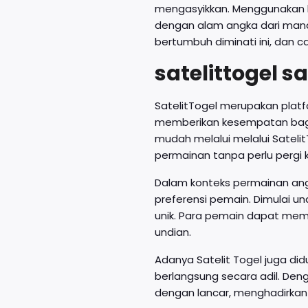
mengasyikkan. Menggunakan be
dengan alam angka dari mana 
bertumbuh diminati ini, dan ca
satelittogel s
SatelitTogel merupakan platf
memberikan kesempatan bagi
mudah melalui melalui Sateli
permainan tanpa perlu pergi ke 
Dalam konteks permainan angk
preferensi pemain. Dimulai u
unik. Para pemain dapat me
undian.
Adanya Satelit Togel juga d
berlangsung secara adil. Den
dengan lancar, menghadirka