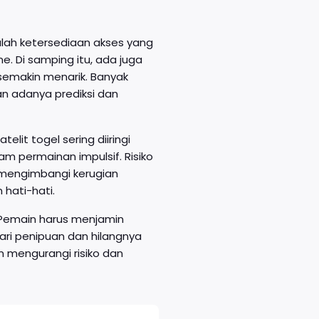
lah ketersediaan akses yang
e. Di samping itu, ada juga
semakin menarik. Banyak
 adanya prediksi dan
lit togel sering diiringi
am permainan impulsif. Risiko
 mengimbangi kerugian
hati-hati.
i. Pemain harus menjamin
ari penipuan dan hilangnya
m mengurangi risiko dan