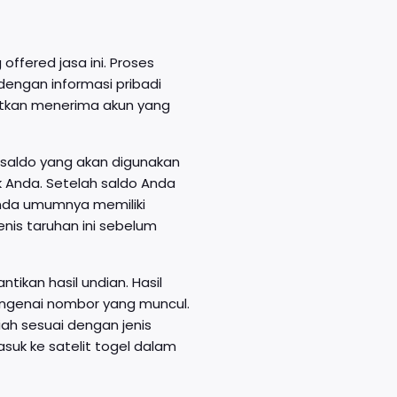
ffered jasa ini. Proses
engan informasi pribadi
atkan menerima akun yang
 saldo yang akan digunakan
Anda. Setelah saldo Anda
Anda umumnya memiliki
nis taruhan ini sebelum
kan hasil undian. Hasil
engenai nombor yang muncul.
ah sesuai dengan jenis
uk ke satelit togel dalam