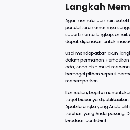
Langkah Memul
Agar memulai bermain satelit 
pendaftaran umumnya sangat 
seperti nama lengkap, email
dapat digunakan untuk masuk
Usai mendapatkan akun, lang
dalam permainan. Perhatika
ada, Anda bisa mulai menentu
berbagai pilihan seperti per
menempatkan.
Kemudian, begitu menentukan
togel biasanya dipublikasik
Apabila angka yang Anda pili
taruhan yang Anda pasang. D
keadaan confident.